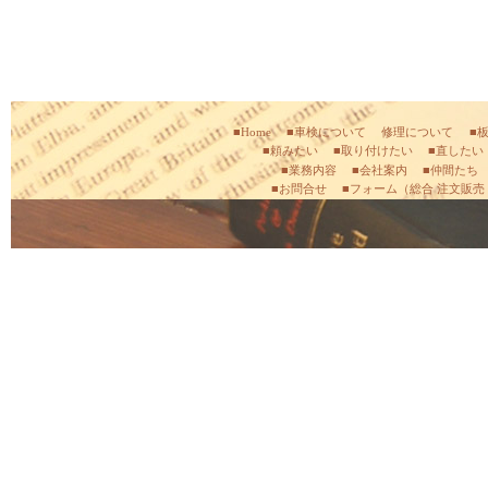
■Home
■車検について
修理について
■
■頼みたい
■取り付けたい
■直したい
■業務内容
■会社案内
■仲間たち
■お問合せ
■フォーム（
総合
注文販売