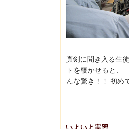
真剣に聞き入る生
トを覗かせると、 
んな驚き！！ 初め
いよいよ実習