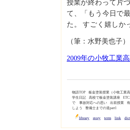
授業が終わって片
て、「もう今日で
た。 すごく嬉しか
（筆：水野美也子）
2009年の小牧工
物語TOP
板金塗装授業（小牧工業
学生日記
高校で板金塗装講座
ET
で
事故対応への思い
出前授業
しよう
整備士までの道part1
library
story
term
link
dic