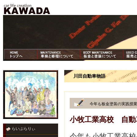
川田自動車物語
今年も板金塗装の実践授
小牧工業高校 自動
らいぶらりぃ
今年も小牧工業高校