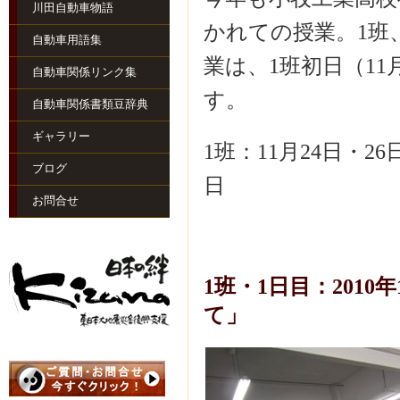
川田自動車物語
かれての授業。1班
自動車用語集
業は、1班初日（11
自動車関係リンク集
す。
自動車関係書類豆辞典
ギャラリー
1班：11月24日・26
ブログ
日
お問合せ
1班・1日目：201
て」