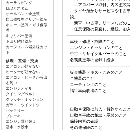
カーラッピング
・エアロパーツ取付、内装塗装
LEDカスタム
・タイヤ預かりサービスや中古
オールペン・全塗装
談。
自己修復型クリアー塗装
・新車、中古車、リースなどの
ホィール塗装・ガリ傷修
・任意保険の見直し、継続、加
理
キャリパー塗装
車検・修理・故障のこと
下回り防錆塗装
カーフィルム紫外線カッ
エンジン・ミッションのこと
ト
中古・リサイクルパーツのこと
名義変更等の登録手続き
修理・整備・交換
エアコンが効かない
ヒーターが効かない
板金塗装・キズへこみのこと
エアコン・ヒータから出
全塗装のこと
る匂い
コーティングのこと
エンジンオイル
福祉車両改造のこと
タイミングベルト
クラッチ・ミッション
ガラス・ウインドウ
自動車保険に加入・解約するこ
バッテリー
自動車事故の相談・示談のこと
ブレーキ
保険内容の確認
エンジン乗せ替え
冠水・水没車
その他保険のこと