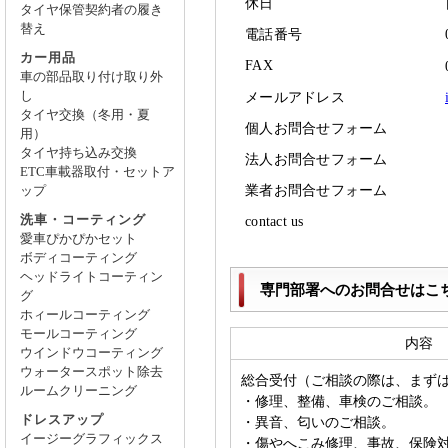
休日
タイヤ保管契約者の履き
替え
電話番号
カー用品
FAX
車の部品取り付け取り外
し
メールアドレス
タイヤ交換（冬用・夏
個人お問合せフォーム
用）
タイヤ持ち込み交換
法人お問合せフォーム
ETC車載器取付・セットア
業者お問合せフォーム
ップ
洗車・コーティング
contact us
愛車ぴかぴかセット
ボディコーティング
ヘッドライトコーティン
専門部署へのお問合せはこ
グ
ホィールコーティング
モールコーティング
内容
ウインドウコーティング
ウォータースポット除去
総合受付（ご相談の際は、まず
ルームクリーニング
・修理、整備、車検のご相談。
ドレスアップ
・異音、匂いのご相談。
イージーグラフィックス
・傷やへこみ修理、事故、保険