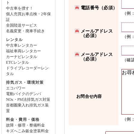
ト
電話番号（必須）
中古車を捜す！
（例：0
個人売買お車点検・2年保
証
全国陸送サービス
メールアドレス
名義変更・廃車手続き
（必須）
（例：c
レンタル
中古車レンタカー
福祉車両レンタカー
メールアドレス
カーナビレンタル
（必須）
（確
ETCレンタル
ドライブレコーダーレン
タル
排気ガス・環境対策
エコパワー
電動バイクのデンバ
お問合せ内容
NOx・PM法排気ガス対策
首都圏乗入れ排気ガス装
置
（例
料金・費用・価格
故障・修理・整備料金
キズへこみ鈑金塗装料金