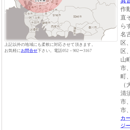
異
作
直
ら
名
区
上記以外の地域にも柔軟に対応させて頂きます。
区
お気軽に
お問合せ
下さい。電話052－902ー3167
山
市
町
（
清
市
市
カ
ジ