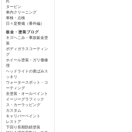
れ
タービン
車内クリーニング
車検・点検
日々是整備（番外編）
板金・塗装ブログ
キズへこみ・事故鈑金塗
装
ボディガラスコーティン
グ
ホイール塗装・ガリ傷修
理
ヘッドライトの黄ばみス
ッキリ
ウォータースポット・コ
ーティング
全塗装・オールペイント
イージーグラフィック
ス・カーラッピング
カスタム
キャリパーペイント
レストア
下回り長期防錆塗装