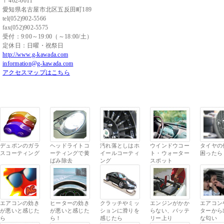
〒462-0011
愛知県名古屋市北区五反田町189
tel(052)902-5566
fax(052)902-5575
受付：9:00～19:00（～18:00/土）
定休日：日曜・祝祭日
http://www.g-kawada.com
information@g-kawada.com
アクセスマップはこちら
デュポンのガラ
ヘッドライトコ
汚れ落としはホ
ウインドウコー
タイヤの
スコーティング
ーティングで黄
イールコーティ
ト・ウォーター
困ったら
ばみ除去
ング
スポット
エアコンの効き
ヒーターの効き
クラッチやミッ
エンジンがかか
エアコン
が悪いと感じた
が悪いと感じた
ションに滑りを
らない、バッテ
ターから
ら
ら！
感じたら
リー上り
な匂い