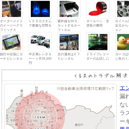
オーダーメイド
ＬＥＤカスタム
紫外線を99％
オールペン・全
ホイール
のイージーグラ
で素敵な空間を
カットするカー
塗装の費用
足元から
フィックス
フィルム
ェン
旅行や出張にカ
中古車レンタカ
次の週末はＥＴ
ドライブレコー
ガーゴは
ーナビレンタル
ー一ヶ月38,000
Ｃレンタル
ダーのお試しに
じ色のミ
円
エ
漏
な
ラ
ー