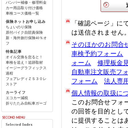
バンパー補修・修理料金
カー用品取り付け価格
車検コース価格一覧
保険ネットお申し込み
「確認ページ」に
ちょいのり保険
は送信されません
原付バイク自賠責保険
新・海外旅行保険40％オ
そのほかのお問合
フ
特集記事
車検予約フォーム
オイル交換を怠ると！
ォーム
修理板金
車検を追え！追跡取材
イージーグラフィックス
自動車注文販売フ
過程
フェアレディＺＳ３０レ
フォーム
法人専
ストア
個人情報の取扱に
カーライフ
エコカー減税
このお問合せフォ
折りたたみ自転車ガーゴ
の回答を目的とし
に提供することは
Selected Index