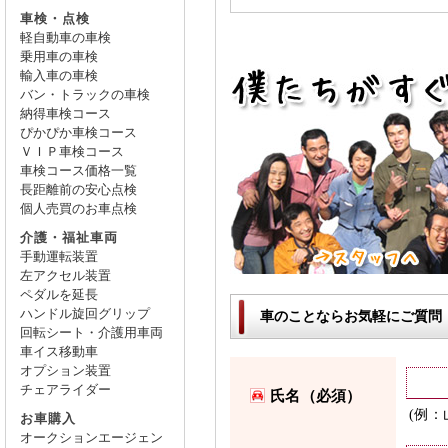
車検・点検
軽自動車の車検
乗用車の車検
輸入車の車検
バン・トラックの車検
納得車検コース
ぴかぴか車検コース
ＶＩＰ車検コース
車検コース価格一覧
長距離前の安心点検
個人売買のお車点検
介護・福祉車両
手動運転装置
左アクセル装置
ペダルを延長
ハンドル旋回グリップ
車のことならお気軽にご質問
回転シート・介護用車両
車イス移動車
オプション装置
チェアライダー
氏名（必須）
(例
お車購入
オークションエージェン