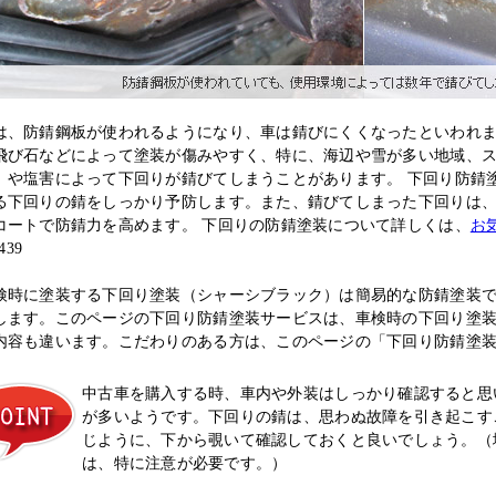
は、防錆鋼板が使われるようになり、車は錆びにくくなったといわれ
飛び石などによって塗装が傷みやすく、特に、海辺や雪が多い地域、
）や塩害によって下回りが錆びてしまうことがあります。 下回り防錆
る下回りの錆をしっかり予防します。また、錆びてしまった下回りは
コートで防錆力を高めます。 下回りの防錆塗装について詳しくは、
お
439
検時に塗装する下回り塗装（シャーシブラック）は簡易的な防錆塗装
します。このページの下回り防錆塗装サービスは、車検時の下回り塗
内容も違います。こだわりのある方は、このページの「下回り防錆塗
中古車を購入する時、車内や外装はしっかり確認すると思
が多いようです。下回りの錆は、思わぬ故障を引き起こす
じように、下から覗いて確認しておくと良いでしょう。（
は、特に注意が必要です。）