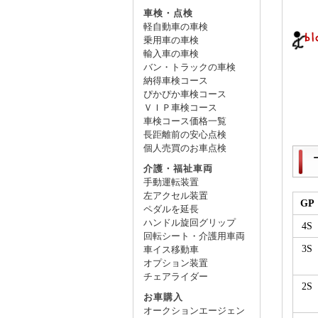
車検・点検
軽自動車の車検
乗用車の車検
輸入車の車検
バン・トラックの車検
納得車検コース
ぴかぴか車検コース
ＶＩＰ車検コース
車検コース価格一覧
長距離前の安心点検
個人売買のお車点検
介護・福祉車両
手動運転装置
左アクセル装置
GP
ペダルを延長
ハンドル旋回グリップ
4S
回転シート・介護用車両
3S
車イス移動車
オプション装置
チェアライダー
2S
お車購入
オークションエージェン