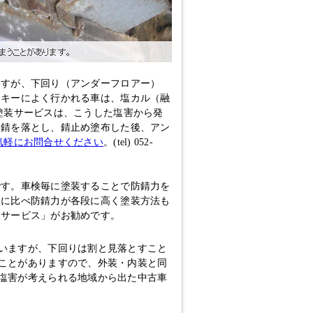
ますが、下回り（アンダーフロアー）
スキーによく行かれる車は、塩カル（融
塗装サービスは、こうした塩害から発
、錆を落とし、錆止め塗布した後、アン
気軽にお問合せください
。(tel) 052-
です。車検毎に塗装することで防錆力を
装に比べ防錆力が各段に高く塗装方法も
装サービス」がお勧めです。
いますが、下回りは割と見落とすこと
ことがありますので、外装・内装と同
塩害が考えられる地域から出た中古車