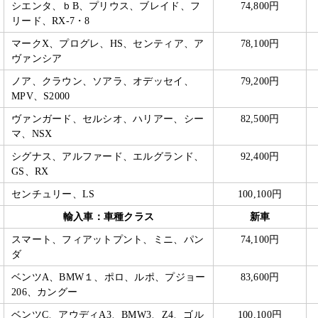
シエンタ、ｂB、プリウス、ブレイド、フ
74,800円
リード、RX-7・8
マークX、プログレ、HS、センティア、ア
78,100円
ヴァンシア
ノア、クラウン、ソアラ、オデッセイ、
79,200円
MPV、S2000
ヴァンガード、セルシオ、ハリアー、シー
82,500円
マ、NSX
シグナス、アルファード、エルグランド、
92,400円
GS、RX
センチュリー、LS
100,100円
輸入車：車種クラス
新車
スマート、フィアットプント、ミニ、パン
74,100円
ダ
ベンツA、BMW１、ポロ、ルポ、プジョー
83,600円
206、カングー
ベンツC、アウディA3、BMW3、Z4、ゴル
100,100円