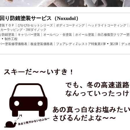
回り防錆塗装サービス（Noxudol）
塗装ＴＯＰ
ぴかぴかセットシリーズ
ボディコーティング
ヘッドライトコーティング
カーラッピング・3Mダイノック
り防錆塗装
キャリパー塗装
オールペン・全塗装
ホイール塗装
自己修復型クリアー塗
ス
制作工程
パー塗装修理価格表
板金塗装価格表
フェアレディＺレストア特集第1弾
第2弾
デュ