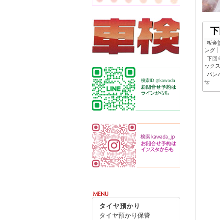
下
板金
ング
下回
ック
バン
せ
タイヤ預かり
タイヤ預かり保管