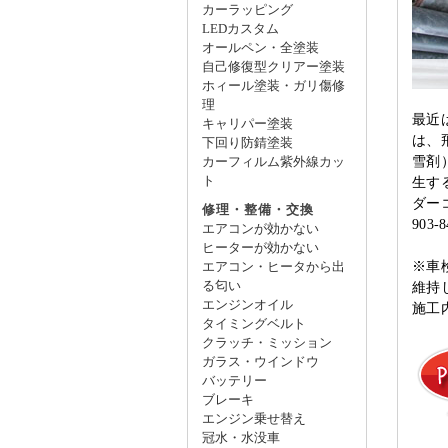
カーラッピング
LEDカスタム
オールペン・全塗装
自己修復型クリアー塗装
ホィール塗装・ガリ傷修
理
最近
キャリパー塗装
は、
下回り防錆塗装
雪剤
カーフィルム紫外線カッ
ト
生す
ダー
修理・整備・交換
903-8
エアコンが効かない
ヒーターが効かない
※車
エアコン・ヒータから出
る匂い
維持
エンジンオイル
施工
タイミングベルト
クラッチ・ミッション
ガラス・ウインドウ
バッテリー
ブレーキ
エンジン乗せ替え
冠水・水没車