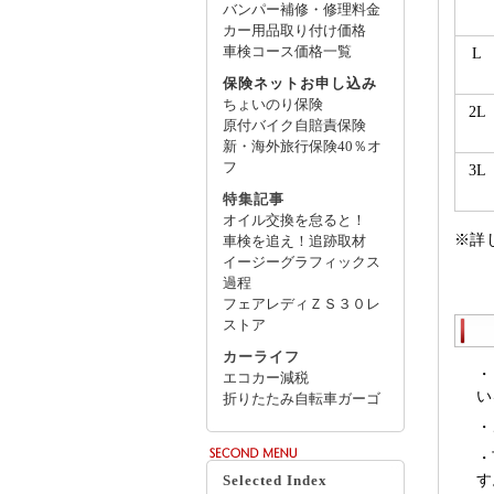
バンパー補修・修理料金
カー用品取り付け価格
車検コース価格一覧
L
保険ネットお申し込み
ちょいのり保険
2L
原付バイク自賠責保険
新・海外旅行保険40％オ
フ
3L
特集記事
オイル交換を怠ると！
※詳
車検を追え！追跡取材
イージーグラフィックス
過程
フェアレディＺＳ３０レ
ストア
カーライフ
・
エコカー減税
い
折りたたみ自転車ガーゴ
・
・
す
Selected Index