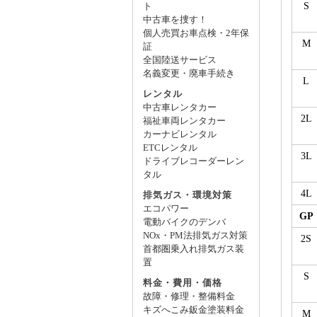
S
ト
中古車を捜す！
個人売買お車点検・2年保
M
証
全国陸送サービス
名義変更・廃車手続き
L
レンタル
中古車レンタカー
2L
福祉車両レンタカー
カーナビレンタル
ETCレンタル
3L
ドライブレコーダーレン
タル
4L
排気ガス・環境対策
エコパワー
GP
電動バイクのデンバ
NOx・PM法排気ガス対策
2S
首都圏乗入れ排気ガス装
置
S
料金・費用・価格
故障・修理・整備料金
キズへこみ鈑金塗装料金
M