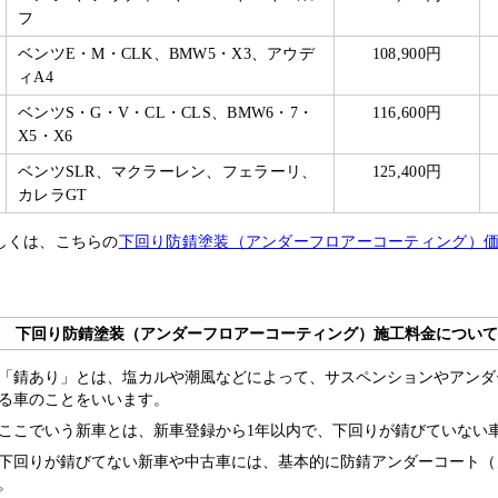
フ
ベンツE・M・CLK、BMW5・X3、アウデ
108,900円
ィA4
ベンツS・G・V・CL・CLS、BMW6・7・
116,600円
X5・X6
ベンツSLR、マクラーレン、フェラーリ、
125,400円
カレラGT
しくは、こちらの
下回り防錆塗装（アンダーフロアーコーティング）価
下回り防錆塗装（アンダーフロアーコーティング）施工料金について
「錆あり」とは、塩カルや潮風などによって、サスペンションやアンダ
る車のことをいいます。
ここでいう新車とは、新車登録から1年以内で、下回りが錆びていない
下回りが錆びてない新車や中古車には、基本的に防錆アンダーコート（ノ
。